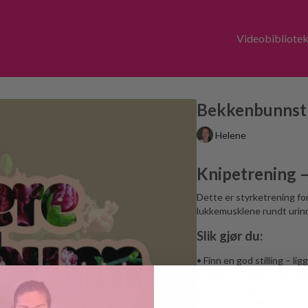
Videobibliote
Bekkenbunnstr
Helene
Knipetrening –
Dette er styrketrening fo
lukkemusklene rundt urinr
Slik gjør du:
• Finn en god stilling – li
• Slapp av i mage, sete og 
• Pust inn rolig
• På utpust: knip og løft