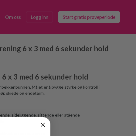
k
Om oss
Logg inn
Start gratis prøveperiode
ening 6 x 3 med 6 sekunder hold
 6 x 3 med 6 sekunder hold
r bekkenbunnen. Målet er å bygge styrke og kontroll i
ør, skjede og endetarm.
ggende, sideliggende, sittende eller stående
lår
 bekkenbunnen opp og inn