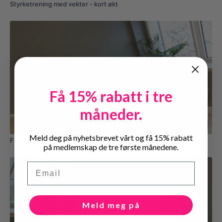
Styrketrening med vekter - kort økt
Få 15% rabatt i tre
måneder.
02:31
Meld deg på nyhetsbrevet vårt og få 15% rabatt
Fremfall Avspenning
på medlemskap de tre første månedene.
Email
Meld meg på