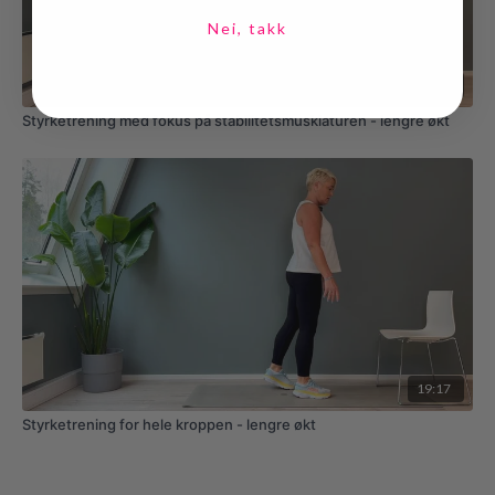
Nei, takk
16:16
Styrketrening med fokus på stabilitetsmusklaturen - lengre økt
19:17
Styrketrening for hele kroppen - lengre økt