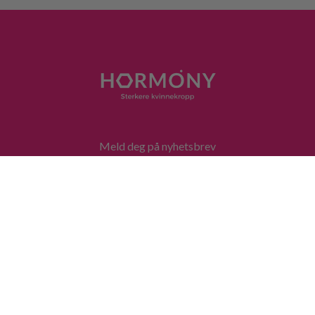
Meld deg på nyhetsbrev
Personvernserklæring
Avtalevilkår
Kontakt oss
Gavekort
Bli medlem