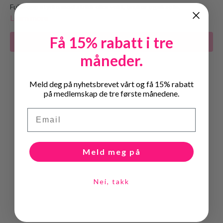
Fullkropp styrke med strikk eller vekt, bruker også sofa.
Learn more
Få 15% rabatt i tre
Subscribe to watch
måneder.
Meld deg på nyhetsbrevet vårt og få 15% rabatt
på medlemskap de tre første månedene.
Email
Meld meg på
Nei, takk