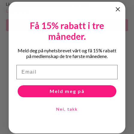
Live time med fokus på bekken, core og rygg.
Learn more
Få 15% rabatt i tre
Subscribe to watch
måneder.
Meld deg på nyhetsbrevet vårt og få 15% rabatt
på medlemskap de tre første månedene.
Email
Meld meg på
Nei, takk