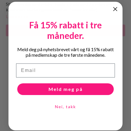
Styrketrening med vekter. 10min x 3 min med 3 øvelser per bolk.
Kombinert styrke og utholdenhet. Passer for alle:)
Learn more
Få 15% rabatt i tre
Subscribe to watch
måneder.
Meld deg på nyhetsbrevet vårt og få 15% rabatt
på medlemskap de tre første månedene.
Email
Meld meg på
Nei, takk