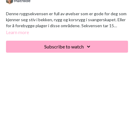
Mathilde
Denne ryggsekvensen er full av øvelser som er gode for deg som
kjenner seg stiv i bekken, rygg og korsrygg i svangerskapet. Eller
for å forebygge plager i disse områdene. Sekvensen tar 15
minutter.
Learn more
Subscribe to watch