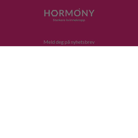
Meld deg på nyhetsbrev
Personvernserklæring
Avtalevilkår
Kontakt oss
Gavekort
Bli medlem