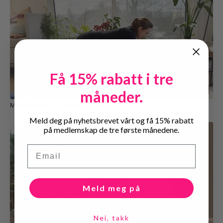
Få 15% rabatt i tre
05:36
måneder.
Mobilitetsøkt for bekken 5 min
Meld deg på nyhetsbrevet vårt og få 15% rabatt
på medlemskap de tre første månedene.
Email
Meld meg på
Nei, takk