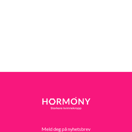
den muskelen som er vanskeligst å få tak på - vi kan jo ikke se den
selv. Så har du problemer og er usikker, gå heller å få det
undersøkt enn å trene lenge på det uten effekt.
Meld deg på nyhetsbrev