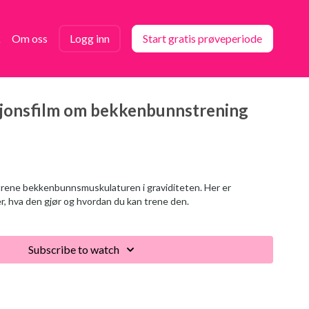
k
Om oss
Logg inn
Start gratis prøveperiode
sjonsfilm om bekkenbunnstrening
 trene bekkenbunnsmuskulaturen i graviditeten. Her er
r, hva den gjør og hvordan du kan trene den.
Subscribe to watch