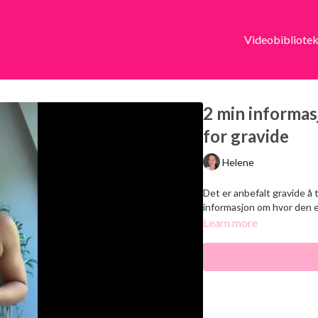
Videobibliote
2 min informa
for gravide
Helene
Det er anbefalt gravide å
informasjon om hvor den e
Learn more